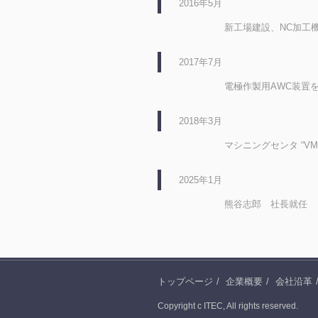
2016年5月
新工場建設、NC加工
2017年7月
電極作製用AWC装置
2018年3月
マシニングセンタ “V
2025年1月
熊谷志郎 社長就任
トップページ
企業概要
会社沿革
Copyright c ITEC, All rights reserved.