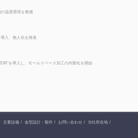
機の温度環境を整備
を導入、無人化を推進
M53R”を導入し、モールドベース加工の内製化を開始
主要設備
金型設計・製作
お問い合わせ
当社所在地